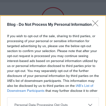
Szexmagazin - a szexoldal
Címkék
»
migráns
Blog -
Do Not Process My Personal Information
A barátom teliverte a nejemet
Felnőtt tartalom!
xdlol
•
2018. március 26.
0
If you wish to opt-out of the sale, sharing to third parties, or
processing of your personal or sensitive information for
targeted advertising by us, please use the below opt-out
Mióta elvettem a leányt akivel összeszűrtem a levet
section to confirm your selection. Please note that after your
ELMÚLTAM 18 ÉVES, BELÉPEK
alig vártam,hogy valaki jól megbassza. A
opt-out request is processed you may continue seeing
nászutunkon többen is megbaszták az örömére, de
interest-based ads based on personal information utilized by
én csak később értesültem róla sajnos. Az egyik
us or personal information disclosed to third parties prior to
MÉG NEM VAGYOK 18 ÉVES
alkalommal amikor a nejénél voltunk
your opt-out. You may separately opt-out of the further
észrevettem,hogy a feleségem intett a
disclosure of your personal information by third parties on the
barátomnak,hogy dugja…
más is használja ezt a gépet
IAB’s list of downstream participants. This information may
also be disclosed by us to third parties on the
IAB’s List of
Downstream Participants
that may further disclose it to other
Ha felnőtt vagy, és szeretnéd, hogy az ilyen tartalmakhoz
third parties.
kiskorú ne férhessen hozzá, használj
szűrőprogramot
.
Please note that this website/app uses one or more Google
Personal Data Processing Opt Outs