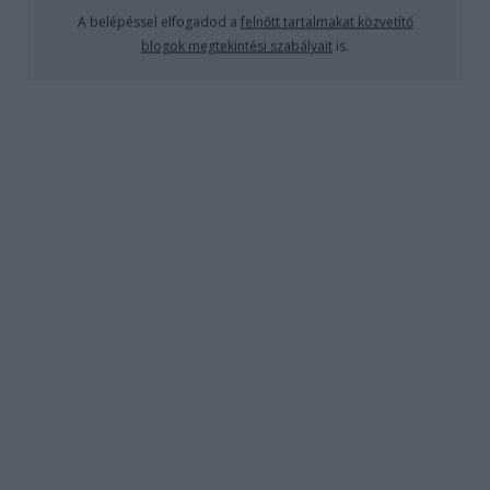
A belépéssel elfogadod a
felnőtt tartalmakat közvetítő
xdlol
•
2017. május 06.
0
blogok megtekintési szabályait
is.
Egy oldalon az összes szexképünk :
http://hotpornpics.club
A pisilés és a szex