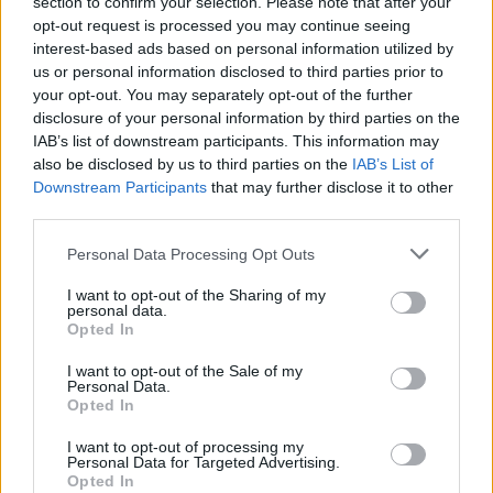
Ázsiai, Japán puncik karácsonyra
section to confirm your selection. Please note that after your
opt-out request is processed you may continue seeing
xdlol
•
2016. december 19.
0
interest-based ads based on personal information utilized by
us or personal information disclosed to third parties prior to
your opt-out. You may separately opt-out of the further
disclosure of your personal information by third parties on the
IAB’s list of downstream participants. This information may
also be disclosed by us to third parties on the
IAB’s List of
Downstream Participants
that may further disclose it to other
third parties.
Please note that this website/app uses one or more Google
Personal Data Processing Opt Outs
services and may gather and store information including but
not limited to your visit or usage behaviour. You may click to
I want to opt-out of the Sharing of my
personal data.
grant or deny consent to Google and its third-party tags to
Opted In
use your data for below specified purposes in below Google
consent section.
I want to opt-out of the Sale of my
Personal Data.
Opted In
I want to opt-out of processing my
Csak pár unatkozó tinilány vetkőzik
Personal Data for Targeted Advertising.
Opted In