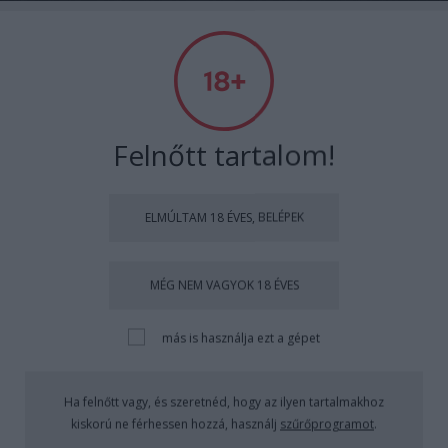
Szexmagazin - a szexoldal
Címkék
»
kurva
Felnőtt tartalom!
ELMÚLTAM 18 ÉVES, BELÉPEK
MÉG NEM VAGYOK 18 ÉVES
más is használja ezt a gépet
Ha felnőtt vagy, és szeretnéd, hogy az ilyen tartalmakhoz
kiskorú ne férhessen hozzá, használj
szűrőprogramot
.
Szexképek gyűjteménye