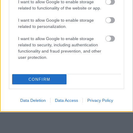
I want to allow Google to enable storage
related to functionality of the website or app.
Szexképek , ti küldtétek
I want to allow Google to enable storage
related to personalization.
xdlol
•
2016. március 16.
0
I want to allow Google to enable storage
A további képekért kattints.
related to security, including authentication
functionality and fraud prevention, and other
user protection.
Ma szopós kurvák érkeztek
xdlol
•
2016. március 08.
2
CONFIRM
Legecizett kurvák, MILF muffok
Data Deletion
Data Access
Privacy Policy
érkeztek ismét
xdlol
•
2016. március 06.
2