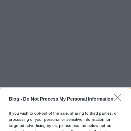
xdlol
•
2017. március 31.
0
Hogy jön össze a kettő? Mutatjuk: Ha érdekel a
téma, még több képért kattints ide.
Blog -
Do Not Process My Personal Information
If you wish to opt-out of the sale, sharing to third parties, or
processing of your personal or sensitive information for
targeted advertising by us, please use the below opt-out